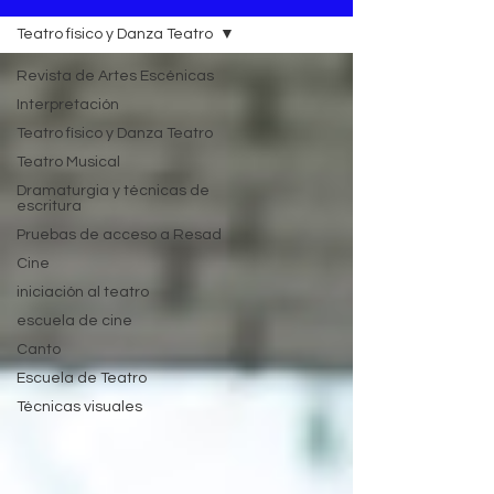
Teatro físico y Danza Teatro
Revista de Artes Escénicas
Interpretación
Teatro físico y Danza Teatro
Teatro Musical
Dramaturgia y técnicas de
escritura
Pruebas de acceso a Resad
Cine
iniciación al teatro
escuela de cine
Canto
Escuela de Teatro
Técnicas visuales