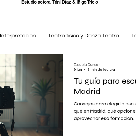
Estudio actoral Trini Díaz & Íñigo Tricio
Interpretación
Teatro físico y Danza Teatro
T
escritura
Pruebas de acceso a Resad
Cine
Escuela Duncan
9 jun
3 min de lectura
Tu guía para esc
Escuela de Teatro
Técnicas visuales
Madrid
Consejos para elegir la esc
qué en Madrid, qué opcione
aprovechar esa formación.