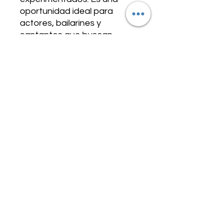
oportunidad ideal para 
actores, bailarines y 
cantantes que buscan 
integrar movimiento y 
actuación de manera 
auténtica y profesional. En 
nuestra sala de teatro, 
fomentamos un entorno 
colaborativo que impulsa el 
crecimiento artístico y la 
innovación escénica. Únete 
a este laboratorio para 
enriquecer tu formación y 
expandir tus posibilidades en 
el arte dramático.
TARIFAS Y MODALIDAD