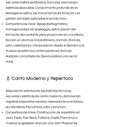
escuelas históricas (italiana, francesa, alemana) y
estéticas asociadas. Conocimiento profundo de la
fisiología acústica, los mecanismos de fonación y la
gestión del soplo aplicados al sonido lírico.
Competencias clave: Apoyo diafragmático,
homogeneidad del passaggio, optimización del
formante del cantante para proyección sin micrófono,
dicción en idiomas líricos (italiano, alemán, francés,
latín, castellano) e interpretación desde el Barroco a la
música académica contemporánea. (Incluye
Audición Lírica/Gala de Ópera pública una vez al
mes).
🎸 Canto Moderno y Repertorio
Adquisición práctica de las distintas técnicas,
escuelas y estéticas de canto moderno, dominando
registros corporales-vocales, resonadores orientales y
occidentales, frecuencia, color y volumen.
Competencias clave: Construcción de repertorio en
Jazz, Fado, Pop-Rock, Folklore, Copla, Flamenco y
musical anglosajón. (Incluye una Jam Musical de