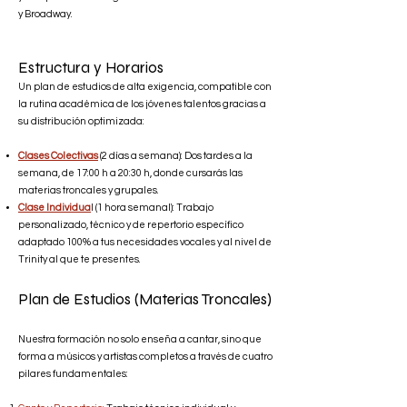
y Broadway.
Estructura y Horarios
Un plan de estudios de alta exigencia, compatible con
la rutina académica de los jóvenes talentos gracias a
su distribución optimizada:
Clases Colectivas
(2 días a semana): Dos tardes a la
semana, de 17:00 h a 20:30 h, donde cursarás las
materias troncales y grupales.
Clase Individua
l (1 hora semanal): Trabajo
personalizado, técnico y de repertorio específico
adaptado 100% a tus necesidades vocales y al nivel de
Trinity al que te presentes.
Plan de Estudios (Materias Troncales)
Nuestra formación no solo enseña a cantar, sino que
forma a músicos y artistas completos a través de cuatro
pilares fundamentales: