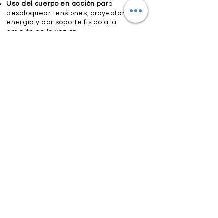
Uso del cuerpo en acción
para
desbloquear tensiones, proyectar
energía y dar soporte físico a la
emisión de la voz en
movimiento
Gestión del Espacio y la
Mirada
: Técnicas de ocupación
escénica, control de los puntos de
atención del público y manejo de la
mirada y la postura durante la
ejecución vocal.
Acción y Reacción
Dinámica
: Ejercicios prácticos de
interacción espacial, respuesta ante
estímulos externos y dominio del
lenguaje no verbal mientras se
interpreta el repertorio.
Instrumento