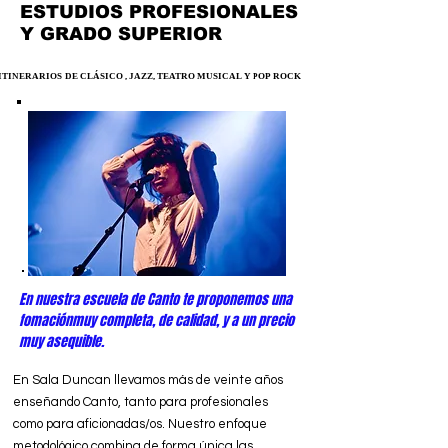
ESTUDIOS PROFESIONALES
Y GRADO SUPERIOR
ITINERARIOS DE CLÁSICO , JAZZ, TEATRO MUSICAL Y POP ROCK
ITINERARIOS DE CLÁSICO , JAZZ, TEATRO MUSICAL Y POP ROCK
En nuestra escuela de Canto te proponemos una
fomaciónmuy completa, de calidad, y a un precio
muy asequible.
En Sala Duncan llevamos más de veinte años
enseñando Canto, tanto para profesionales
como para aficionadas/os. Nuestro enfoque
metodológico combina de forma única las