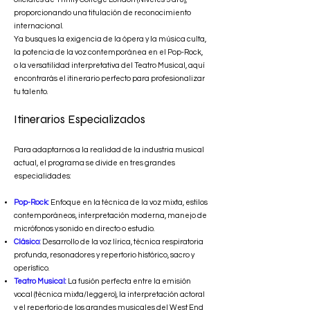
proporcionando una titulación de reconocimiento
internacional.
Ya busques la exigencia de la ópera y la música culta,
la potencia de la voz contemporánea en el Pop-Rock,
o la versatilidad interpretativa del Teatro Musical, aquí
encontrarás el itinerario perfecto para profesionalizar
tu talento.
Itinerarios Especializados
Para adaptarnos a la realidad de la industria musical
actual, el programa se divide en tres grandes
especialidades:
Pop-Rock:
Enfoque en la técnica de la voz mixta, estilos
contemporáneos, interpretación moderna, manejo de
micrófonos y sonido en directo o estudio.
Clásico:
Desarrollo de la voz lírica, técnica respiratoria
profunda, resonadores y repertorio histórico, sacro y
operístico.
Teatro Musical:
La fusión perfecta entre la emisión
vocal (técnica mixta/leggero), la interpretación actoral
y el repertorio de los grandes musicales del West End