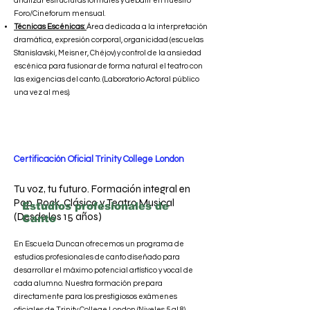
analizar estructuras formales y debatir en nuestro
Foro/Cineforum mensual.
Técnicas Escénicas:
Área dedicada a la interpretación
dramática, expresión corporal, organicidad (escuelas
Stanislavski, Meisner, Chéjov) y control de la ansiedad
escénica para fusionar de forma natural el teatro con
las exigencias del canto. (Laboratorio Actoral público
una vez al mes).
Certificación Oficial Trinity College London
Tu voz, tu futuro. Formación integral en
Pop, Rock, Clásico y Teatro Musical
Estudios profesionales de
(Desde los 15 años)
Canto
En Escuela Duncan ofrecemos un programa de
estudios profesionales de canto diseñado para
desarrollar el máximo potencial artístico y vocal de
cada alumno. Nuestra formación prepara
directamente para los prestigiosos exámenes
oficiales de Trinity College London (Niveles 5 al 8),