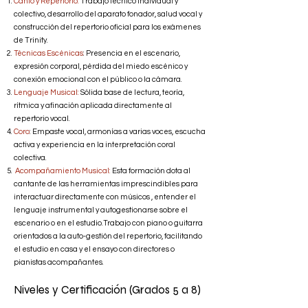
Canto y Repertorio:
Trabajo técnico individual y
colectivo, desarrollo del aparato fonador, salud vocal y
construcción del repertorio oficial para los exámenes
de Trinity.
Técnicas Escénicas
: Presencia en el escenario,
expresión corporal, pérdida del miedo escénico y
conexión emocional con el público o la cámara.
Lenguaje Musical:
Sólida base de lectura, teoría,
rítmica y afinación aplicada directamente al
repertorio vocal.
Coro
: Empaste vocal, armonías a varias voces, escucha
activa y experiencia en la interpretación coral
colectiva.
Acompañamiento Musical:
Esta formación dota al
cantante de las herramientas imprescindibles para
interactuar directamente con músicos , entender el
lenguaje instrumental y autogestionarse sobre el
escenario o en el estudio.Trabajo con piano o guitarra
orientados a la auto-gestión del repertorio, facilitando
el estudio en casa y el ensayo con directores o
pianistas acompañantes.
Niveles y Certificación (Grados 5 a 8)