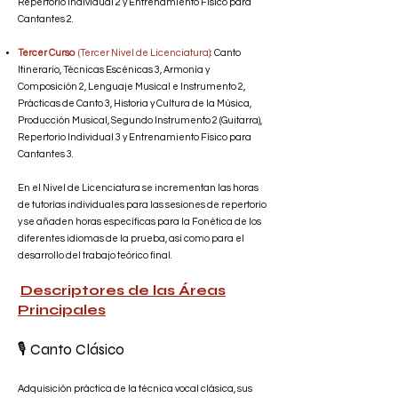
Repertorio Individual 2 y Entrenamiento Físico para
Cantantes 2.
Tercer Curso
(Tercer Nivel de Licenciatura)
: Canto
Itinerario, Técnicas Escénicas 3, Armonía y
Composición 2, Lenguaje Musical e Instrumento 2,
Prácticas de Canto 3, Historia y Cultura de la Música,
Producción Musical, Segundo Instrumento 2 (Guitarra),
Repertorio Individual 3 y Entrenamiento Físico para
Cantantes 3.
En el Nivel de Licenciatura se incrementan las horas
de tutorías individuales para las sesiones de repertorio
y se añaden horas específicas para la Fonética de los
diferentes idiomas de la prueba, así como para el
desarrollo del trabajo teórico final.
Descriptores de las Áreas
Principales
🎙️ Canto Clásico
Adquisición práctica de la técnica vocal clásica, sus