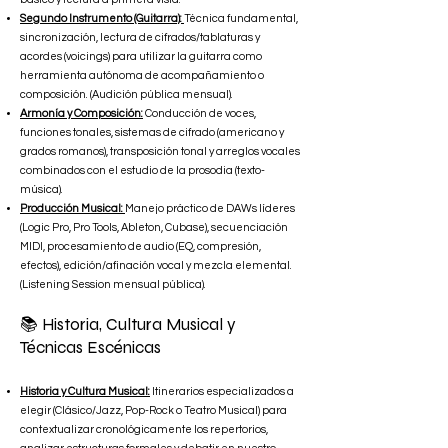
Segundo Instrumento (Guitarra):
Técnica fundamental,
sincronización, lectura de cifrados/tablaturas y
acordes (voicings) para utilizar la guitarra como
herramienta autónoma de acompañamiento o
composición. (Audición pública mensual).
Armonía y Composición:
Conducción de voces,
funciones tonales, sistemas de cifrado (americano y
grados romanos), transposición tonal y arreglos vocales
combinados con el estudio de la prosodia (texto-
música).
Producción Musical:
Manejo práctico de DAWs líderes
(Logic Pro, Pro Tools, Ableton, Cubase), secuenciación
MIDI, procesamiento de audio (EQ, compresión,
efectos), edición/afinación vocal y mezcla elemental.
(Listening Session mensual pública).
📚 Historia, Cultura Musical y
Técnicas Escénicas
Historia y Cultura Musical:
Itinerarios especializados a
elegir (Clásico/Jazz, Pop-Rock o Teatro Musical) para
contextualizar cronológicamente los repertorios,