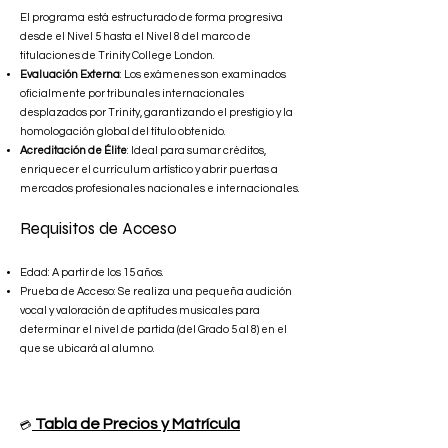
El programa está estructurado de forma progresiva
desde el Nivel 5 hasta el Nivel 8 del marco de
titulaciones de Trinity College London.
Evaluación Externa
: Los exámenes son examinados
oficialmente por tribunales internacionales
desplazados por Trinity, garantizando el prestigio y la
homologación global del título obtenido.
Acreditación de Élite
: Ideal para sumar créditos,
enriquecer el currículum artístico y abrir puertas a
mercados profesionales nacionales e internacionales.
Requisitos de Acceso
Edad: A partir de los 15 años.
Prueba de Acceso: Se realiza una pequeña audición
vocal y valoración de aptitudes musicales para
determinar el nivel de partida (del Grado 5 al 8) en el
que se ubicará al alumno.
Tabla de Precios y Matrícula
💳