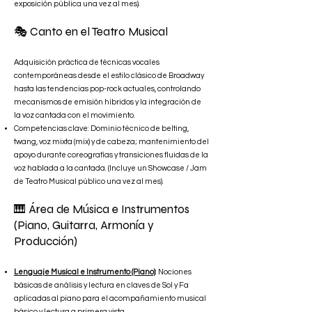
exposición pública una vez al mes).
🎭
Canto en el Teatro Musical
Adquisición práctica de técnicas vocales
contemporáneas desde el estilo clásico de Broadway
hasta las tendencias pop-rock actuales, controlando
mecanismos de emisión híbridos y la integración de
la voz cantada con el movimiento.
Competencias clave: Dominio técnico de belting,
twang, voz mixta (mix) y de cabeza; mantenimiento del
apoyo durante coreografías y transiciones fluidas de la
voz hablada a la cantada. (Incluye un Showcase / Jam
de Teatro Musical público una vez al mes).
🎹
Área de Música e Instrumentos
(Piano, Guitarra, Armonía y
Producción)
Lenguaje Musical e Instrumento (Piano)
: Nociones
básicas de análisis y lectura en claves de Sol y Fa
aplicadas al piano para el acompañamiento musical
básico y lectura a primera vista.