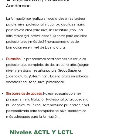
Académica
La formación se realiza en dos tardes o tres tardes (
para el nivel profesional) y cuatro días a la semana
para los estudios para nivel licenciatura , con una
altísima carga lectiva: desde 10 horas para estudios
profesionales y más de 24 horas semanales de
formación en el nivel de Licenciatura.
Duración:
Te preparamos para obtener tus estudios
profesionales completos de dos a cuatro años ( según
nivel) y en dos o tres años para el Grado Superior
(Licenciatura). ¡O termina tu Licenciatura en solo dos
años tras finalizar el nivel profesional!
Sin barreras de acceso:
No es necesario obtener
previamente la titulación Profesional para acceder a
la Licenciatura. Te realizaremos una prueba de nivel
personalizada para comprobar el nivel académico
más adecuado para tu formación.
Niveles ACTL Y LCTL