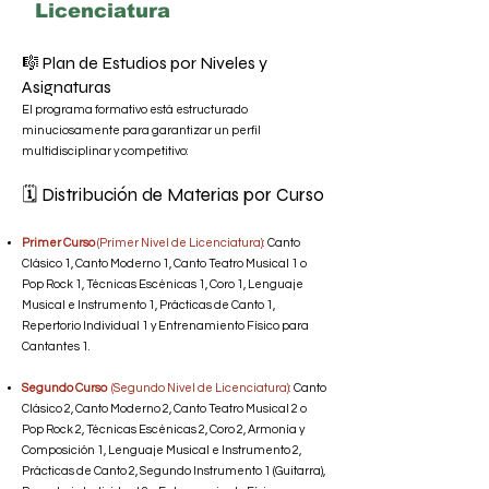
Licenciatura
🎼 Plan de Estudios por Niveles y
Asignaturas
El programa formativo está estructurado
minuciosamente para garantizar un perfil
multidisciplinar y competitivo:
🗓️ Distribución de Materias por Curso
Primer Curso
(Primer Nivel de Licenciatura):
Canto
Clásico 1, Canto Moderno 1, Canto Teatro Musical 1 o
Pop Rock 1, Técnicas Escénicas 1, Coro 1, Lenguaje
Musical e Instrumento 1, Prácticas de Canto 1,
Repertorio Individual 1 y Entrenamiento Físico para
Cantantes 1.
Segundo Curso
(Segundo Nivel de Licenciatura):
Canto
Clásico 2, Canto Moderno 2, Canto Teatro Musical 2 o
Pop Rock 2, Técnicas Escénicas 2, Coro 2, Armonía y
Composición 1, Lenguaje Musical e Instrumento 2,
Prácticas de Canto 2, Segundo Instrumento 1 (Guitarra),