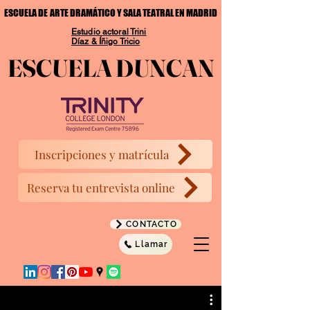
ESCUELA DE ARTE DRAMÁTICO Y SALA TEATRAL EN MADRID
ESCUELA DE ARTE DRAMÁTICO Y SALA TEATRAL EN MADRID
Estudio actoral Trini
Díaz & Íñigo Tricio
ESCUELA DUNCAN
ESCUELA DUNCAN
Inscripciones y matrícula
Reserva tu entrevista online
CONTACTO
Llamar