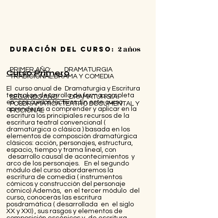
2 años
Duración del curso:
PRIMER AÑO:
DRAMATURGIA
Curso Primero
TRADICIONAL.DRAMA Y COMEDIA
El curso anual de Dramaturgia y Escritura
teatral se desarrolla de forma completa
SEGUNDO AÑO:
DRAMATURGIA
en cos cursos lectivos. En este curso
POSDRAMÁTICA.TEATRO DOCUMENTAL Y
aprenderás a comprender y aplicar en la
FICCIONAL
escritura los principiales recursos de la
escritura teatral convencional (
dramatúrgica o clásica ) basada en los
elementos de composción dramatúrgica
clásicos: acción, personajes, estructura,
espacio, tiempo y trama lineal, con
desarrollo causal de acontecimientos y
arco de los personajes. En el segundo
módulo del curso abordaremos la
escritura de comedia ( instrumentos
cómicos y construcción del personaje
cómico) Además, en el tercer módulo del
curso, conocerás las escritura
posdramática ( desarrollada en el siglo
XX y XXI) , sus rasgos y elementos de
composición escénicos y de escritura.