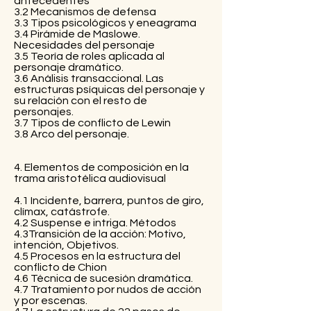
antecedentes
3.2 Mecanismos de defensa
3.3 Tipos psicológicos y eneagrama
3.4 Pirámide de Maslowe.
Necesidades del personaje
3.5 Teoría de roles aplicada al
personaje dramático.
3.6 Análisis transaccional. Las
estructuras psíquicas del personaje y
su relación con el resto de
personajes.
3.7 Tipos de conflicto de Lewin
3.8 Arco del personaje.
4. Elementos de composición en la
trama aristotélica audiovisual
4.1 Incidente, barrera, puntos de giro,
clímax, catástrofe.
4.2 Suspense e intriga. Métodos
4.3Transición de la acción: Motivo,
intención, Objetivos.
4.5 Procesos en la estructura del
conflicto de Chion
4.6 Técnica de sucesión dramática.
4.7 Tratamiento por nudos de acción
y por escenas.