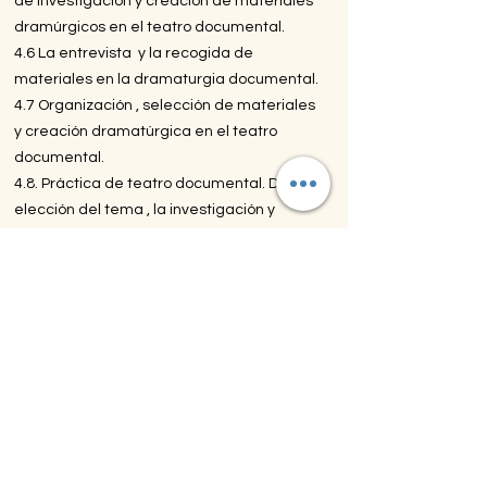
de investigación y creación de materiales
dramúrgicos en el teatro documental.
4.6 La entrevista y la recogida de
materiales en la dramaturgia documental.
4.7 Organización , selección de materiales
y creación dramatúrgica en el teatro
documental.
4.8. Práctica de teatro documental. De la
elección del tema , la investigación y
creación del texto a la partitura escénica y
puesta en pie de un espectáculo de Teatro
Documental posdramático.
5. La dramaturgia autoficcional.
5.1 Definición, origen ,antecedentes y
desarrollo de la dramaturgia
autoficcional.