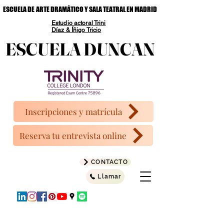
ESCUELA DE ARTE DRAMÁTICO Y SALA TEATRAL EN MADRID
ESCUELA DE ARTE DRAMÁTICO Y SALA TEATRAL EN MADRID
Estudio actoral Trini
Díaz & Íñigo Tricio
ESCUELA DUNCAN
ESCUELA DUNCAN
Inscripciones y matrícula
Reserva tu entrevista online
CONTACTO
Llamar