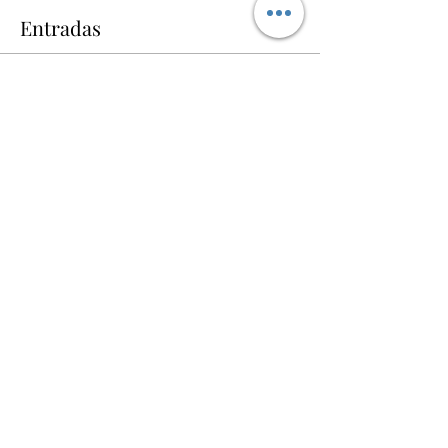
Entradas
Vente expirée
Type de billet
Antonio Enzan Concierto
Plus d'info
Prix
12,00 €
+ 0,30 € de frais de billetterie
Compartir este evento