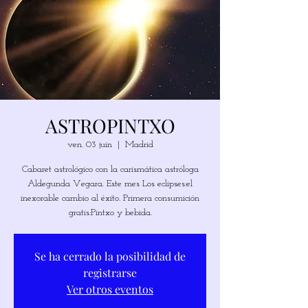
ASTROPINTXO
ven. 03 juin
  |  
Madrid
Cabaret astrológico con la carismática astróloga
Aldegunda Vegara. Este mes Los eclipses:el
inexorable cambio al éxito. Primera consumición
gratis:Pintxo y bebida.
Se ha cerrado la posibilidad de
registrarse
Ver otros eventos