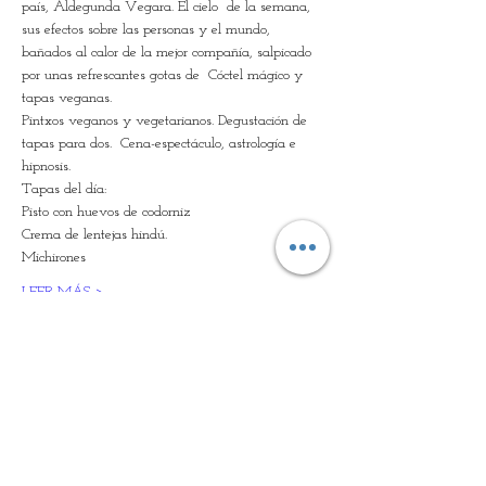
país, Aldegunda Vegara. El cielo  de la semana, 
sus efectos sobre las personas y el mundo, 
bañados al calor de la mejor compañía, salpicado 
por unas refrescantes gotas de  Cóctel mágico y 
tapas veganas.
Pintxos veganos y vegetarianos. Degustación de 
tapas para dos.  Cena-espectáculo, astrología e 
hipnosis.  
Tapas del día:
Pisto con huevos de codorniz
Crema de lentejas hindú.
Michirones
LEER MÁS >
Entradas
Vente expirée
Type de billet