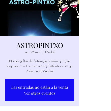
ASTROPINTXO
ven. 27 mai
  |  
Madrid
Noches golfas de Astrología, vermut y tapas
veganas. Con la carismática y brillante astróloga
Las entradas no están a la venta
Ver otros eventos