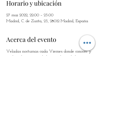
Horario y ubicación
27 mai 2022, 22:00 – 23:00
Madrid, C. de Zurita, 23, 28012 Madrid, España
Acerca del evento
Veladas nocturnas cada Viernes donde conocer y
explorar lso secretos de las astrología de la mano
de la astróloga más irreverrente y divertida del
país, Aldegunda Vegara. El cielo de la semana,
sus efectos sobre las personas y el mundo, bañados
al calor de la mejor compañía, salpicado por unas
refrescantes gotas de Cóctel mágico y tapas
veganas.
Compartir este evento