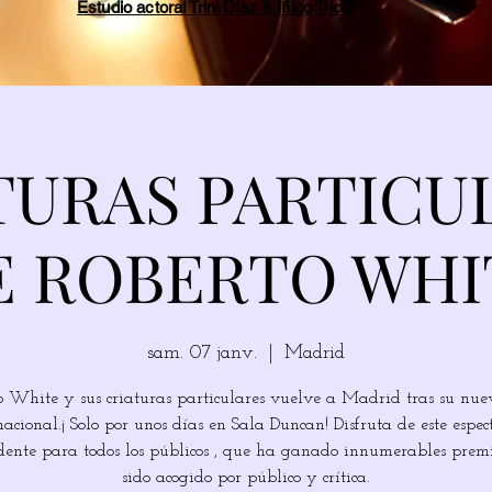
Estudio actoral Trini Díaz & Íñigo Tricio
TURAS PARTICU
E ROBERTO WHI
sam. 07 janv.
  |  
Madrid
o White y sus criaturas particulares vuelve a Madrid tras su nue
nacional.¡ Solo por unos días en Sala Duncan! Disfruta de este espec
dente para todos los públicos , que ha ganado innumerables prem
sido acogido por público y crítica.