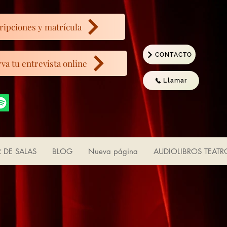
ripciones y matrícula
CONTACTO
va tu entrevista online
Llamar
R DE SALAS
BLOG
Nueva página
AUDIOLIBROS TEATR