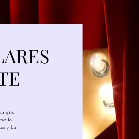
LARES
TE
va gira
táculo
ios y ha