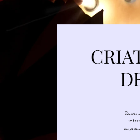
CRIA
D
Robert
inter
sorpren