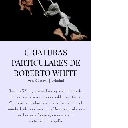
CRIATURAS
PARTICULARES DE
ROBERTO WHITE
ven. 24 nov.
  |  
Madrid
Roberto White, uno de los mejores titiriteros del
mundo, nos visita con su increíble espectáculo
Criaturas particulares con el que ha recorrido el
mundo desde hace diez años. Un espectáculo lleno
de humor y fantasía, en una sesión
particularmente golfa.