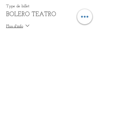
Type de billet
BOLERO TEATRO
Plus d'info
Prix
10,00 €
+ 0,25 € de frais de billetterie
Vente expirée
Type de billet
Criaturas particulares
Plus d'info
Prix
15,00 €
+ 0,38 € de frais de billetterie