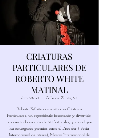
CRIATURAS
PARTICULARES DE
ROBERTO WHITE
MATINAL
dim. 24 oct.
  |  
Calle de Zurita, 23
Roberto White nos visita con Criaturas
Particulares, un espectáculo fascinante y divertido,
representado en más de 30 festivales, y con el que
ha conseguido premios como el Drac dòr ( Feria
Internacional de títeres), Mostra Internacional de