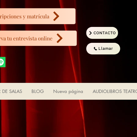
ripciones y matrícula
CONTACTO
va tu entrevista online
Llamar
R DE SALAS
BLOG
Nueva página
AUDIOLIBROS TEATR