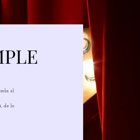
MPLE
zcla el
, de lo