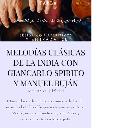
MELODÍAS CLÁSICAS
DE LA INDIA CON
GIANCARLO SPIRITO
Y MANUEL BUJÁN
sam. 30 oct.
  |  
Madrid
Música clásica de la India con músicos de lujo. Un
espectáculo inolvidable que no te puedes perder en
Madrid, en un ambiente muy entrañable y
cercano. Concierto y tapas gratis.