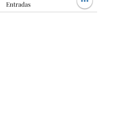
Entradas
Vente expirée
Type de billet
Melodías de la India
Plus d'info
Prix
12,00 €
+ 0,30 € de frais de billetterie
Compartir este evento