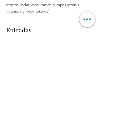
artistas. Inclue consumición y tapas gratis ( 
veganas y vegetarianas)
Entradas
Vente expirée
Type de billet
MELODÍAS DE LA INDIA
Plus d'info
Prix
12,00 €
+ 0,30 € de frais de billetterie