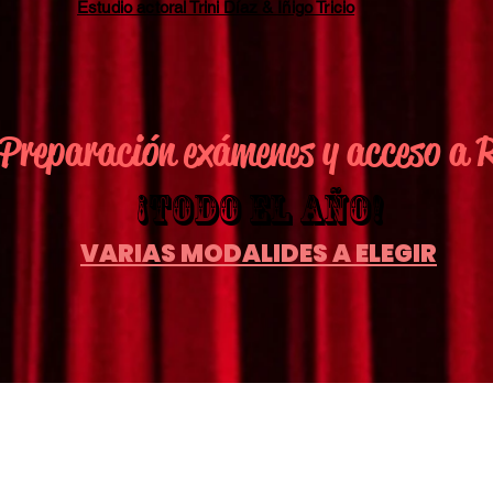
Estudio actoral Trini Díaz & Íñigo Tricio
 Preparación exámenes y acceso 
¡Todo el año!
VARIAS MODALIDES A ELEGIR