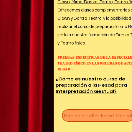
Clown, Mimo, Danza-Teatro, Teatro físi
Ofrecemos clases complementarias 
Clown y Danza Teatro y la posibilidad
realizar el curso de preparación a la 
junto a nuestra formación de Danza 
y Teatro físico.
PRUEBAS ESPECÍFICAS DE LA
ESPECIALI
TEATRO FÍSICO
EN LAS PRUEBAS
DE ACC
RESAD
¿Cómo es nuestro curso de
preparación a la Resad para
Interpretación Gestual?
Plan de estudios Resad Gestua