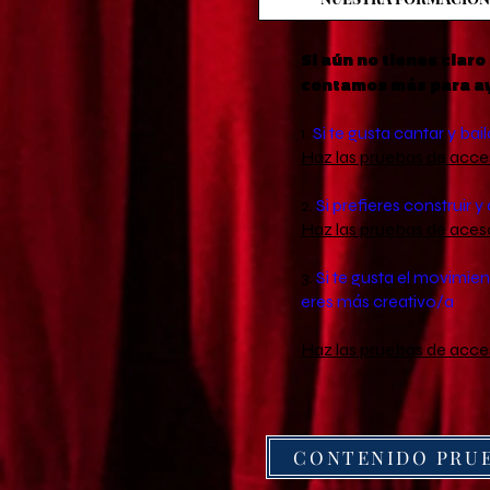
Si aún no tienes clar
contamos más para ayu
1.
Si te gusta cantar y bail
Haz las pruebas de acce
2.
Si prefieres construir 
Haz las pruebas de aces
3.
Si te gusta el movimie
eres más creativo/a
Haz las pruebas de acce
CONTENIDO PRUE