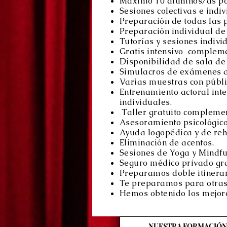
Máximo 10 alumnos/as po
Sesiones colectivas e indiv
Preparación de todas las p
Preparación individual de 
Tutorías y sesiones indiv
Gratis intensivo compleme
Disponibilidad de sala de 
Simulacros de exámenes an
Varias muestras con públ
Entrenamiento actoral inte
individuales.
Taller gratuito complement
Asesoramiento psicológico 
Ayuda logopédica y de reha
Eliminación de acentos.
Sesiones de Yoga y Mindful
Seguro médico privado gra
Preparamos doble itinerar
Te preparamos para otras 
Hemos obtenido los mejore
NUESTRA FORMACIÓN 