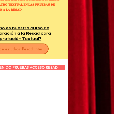
ATRO TEXTUAL
EN LAS PRUEBAS
DE
O A LA RESAD
o es nuestro curso de
aración a la Resad para
rpretación Textual?
Plan de estudios Resad Interpretación Textual
ENIDO PRUEBAS ACCESO RESAD