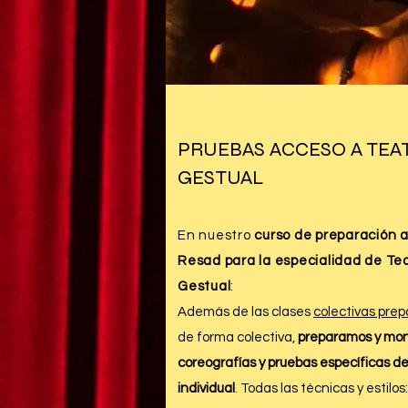
PRUEBAS ACCESO A TEA
GESTUAL
En nuestro
curso de preparación 
Resad para la especialidad de Te
Gestual
:
Además de las clases
colectivas pre
de forma colectiva,
preparamos y mo
coreografías y pruebas específicas d
individual
. Todas las técnicas y estilos: