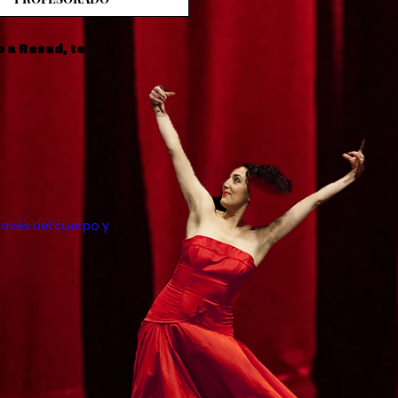
o a Resad, te
ravés del cuerpo y