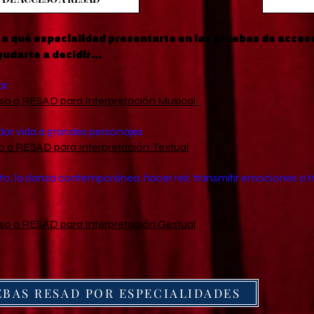
o a qué especialidad presentarte en las pruebas de acces
darte a decidir...
ar:
so a RESAD para Interpretación Musical
y dar vida a grandes personajes
o a RESAD para Interpretación Textual
nto, la danza contemporánea, hacer reír, transmitir emociones a t
so a RESAD para Interpretación Gestual
BAS RESAD POR ESPECIALIDADES