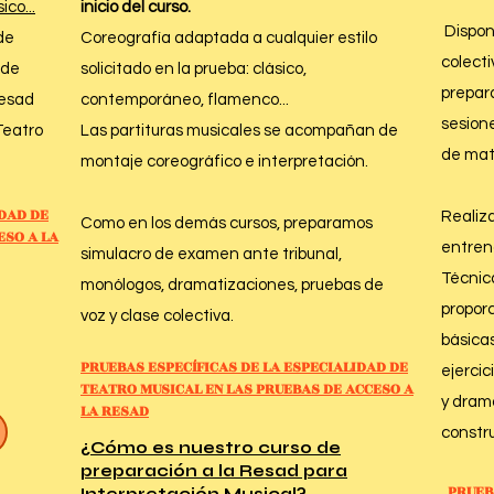
co...
inicio del curso.
Dispon
de
Coreografía adaptada a cualquier estilo
colecti
 de
solicitado en la prueba: clásico,
prepara
Resad
contemporáneo, flamenco...
sesione
Teatro
Las partituras musicales se acompañan de
De Septiembre a Junio
de mat
montaje coreográfico e interpretación.
DAD DE
Realiz
Como en los demás cursos, preparamos
ESO A LA
entren
simulacro de examen ante tribunal,
Técnic
monólogos, dramatizaciones, pruebas de
propor
voz y clase colectiva.
básicas
PRUEBAS ESPECÍFICAS DE LA
ESPECIALIDAD DE
ejercic
TEATRO MUSICAL
EN LAS PRUEBAS
DE ACCESO A
y drama
LA RESAD
l
constru
¿Cómo es nuestro curso de
preparación a la Resad para
PRUEB
Interpretación Musical?