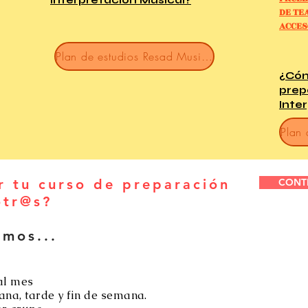
DE TE
ACCES
Plan de estudios Resad Musical
¿Cóm
prep
Inte
r tu curso de preparación
CONT
otr@s?
emos...
al mes
ana, tarde y fin de semana.