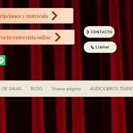
ripciones y matrícula
CONTACTO
va tu entrevista online
Llamar
R DE SALAS
BLOG
Nueva página
AUDIOLIBROS TEATR