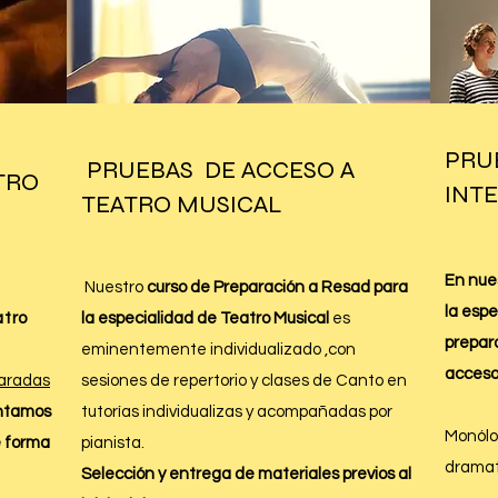
PRU
PRUEBAS DE ACCESO A
TRO
INT
TEATRO MUSICAL
En nue
a
Nuestro
curso de Preparación a Resad para
la espe
atro
la especialidad de Teatro Musical
es
prepar
eminentemente individualizado ,con
acceso
paradas
sesiones de repertorio y clases de Canto en
ntamos
tutorías individualizas y acompañadas por
Monólog
e forma
pianista.
dramat
Selección y entrega de materiales previos al