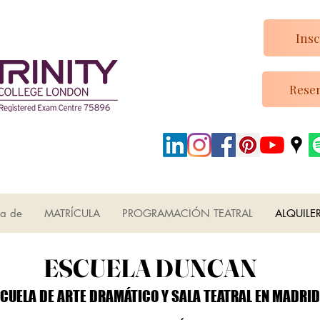
Insc
Reser
ca de
MATRÍCULA
PROGRAMACIÓN TEATRAL
ALQUILE
ESCUELA DUNCAN
ESCUELA DUNCAN
CUELA DE ARTE DRAMÁTICO Y SALA TEATRAL EN MADRID
CUELA DE ARTE DRAMÁTICO Y SALA TEATRAL EN MADRID