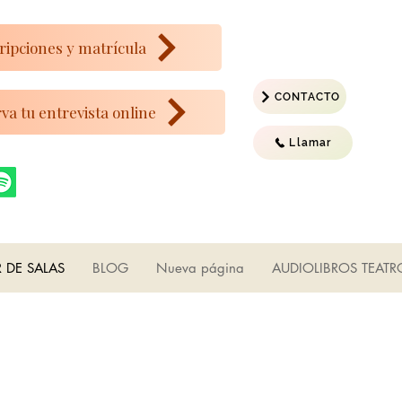
ripciones y matrícula
CONTACTO
va tu entrevista online
Llamar
R DE SALAS
BLOG
Nueva página
AUDIOLIBROS TEATR