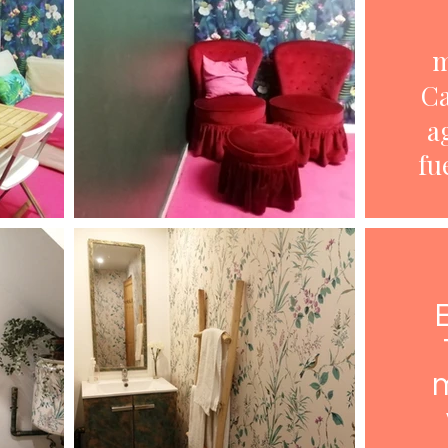
m
Ca
a
fu