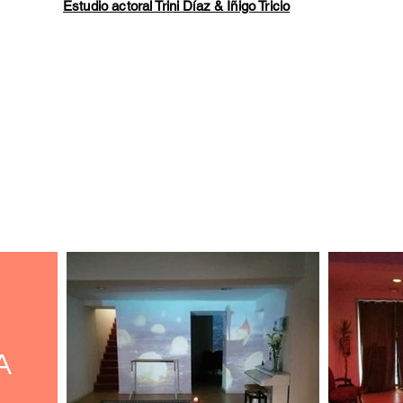
Estudio actoral Trini Díaz & Íñigo Tricio
os para ensayos de cine, tv y teatro, sets d
A