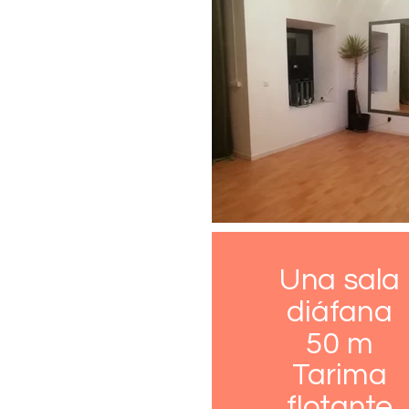
Una sala
diáfana
50 m
Tarima
flotante