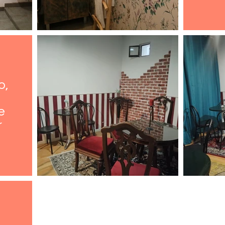
o,
e
r