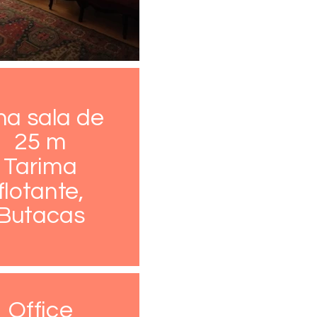
na sala de
25 m
Tarima
flotante,
Butacas
Office