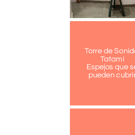
Torre de Sonid
Tatami
Espejos que s
pueden cubri