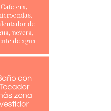
Cafetera,
icroondas,
lentador de
gua, nevera,
ente de agua
Baño con
Tocador
más zona
vestidor