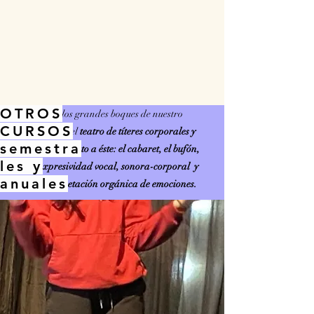
3
. Teatro de títeres corporales y objetos
OTROS
Otro de los grandes boques de nuestro
CURSOS
trabajo es el
teatro de títeres corporales y
semestra
objetos. Y junto a éste: el cabaret, el bufón,
les y
la expresividad vocal, sonora-corporal y
anuales
la interpretación orgánica de emociones.
4
. Dramaturgia y técnicas de
creación
Destacamos el
conocimiento y desarrollo
práctico de la composición
(herramientas
dramatúrgicas y de escritura escénica,
creación
colectiva, partitura ...)