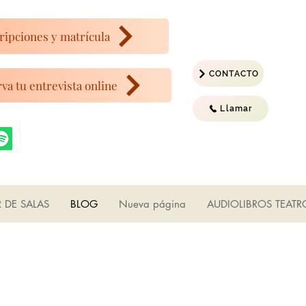
ripciones y matrícula
CONTACTO
va tu entrevista online
Llamar
R DE SALAS
BLOG
Nueva página
AUDIOLIBROS TEATR