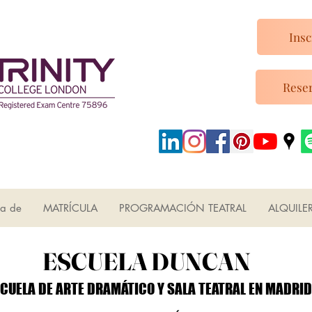
Insc
Reser
ca de
MATRÍCULA
PROGRAMACIÓN TEATRAL
ALQUILE
ESCUELA DUNCAN
ESCUELA DUNCAN
CUELA DE ARTE DRAMÁTICO Y SALA TEATRAL EN MADRID
CUELA DE ARTE DRAMÁTICO Y SALA TEATRAL EN MADRID