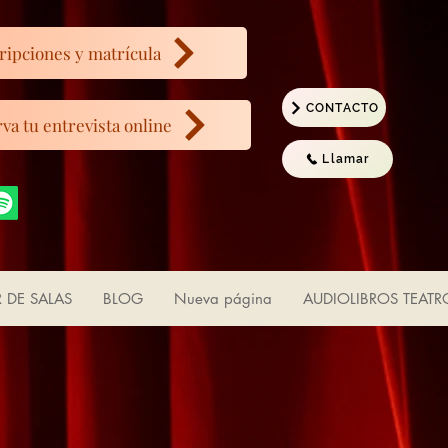
ripciones y matrícula
CONTACTO
va tu entrevista online
Llamar
R DE SALAS
BLOG
Nueva página
AUDIOLIBROS TEATR