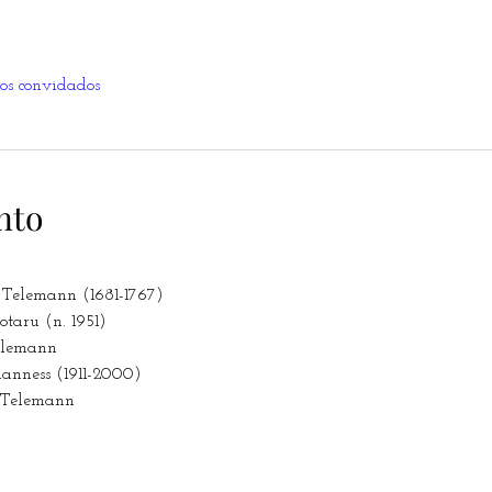
ros convidados
nto
 Telemann (1681-1767)
aru (n. 1951)
elemann
nness (1911-2000)
 Telemann