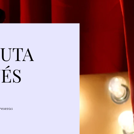
AUTA
ÉS
veseras