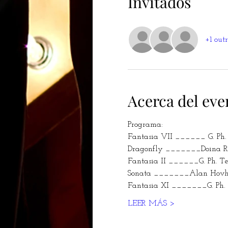
Invitados
+1 out
Acerca del eve
Programa:
Fantasia VII ______ G. Ph.
Dragonfly _______Doina Rot
Fantasia II ______G. Ph. T
Sonata _______Alan Hovha
Fantasia XI _______G. Ph.
LEER MÁS >