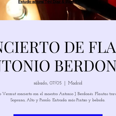
Estudio actoral Trini Díaz & Íñigo Tricio
CIERTO DE FL
NTONIO BERDON
sábado, 07/05
  |  
Madrid
Vermut concierto con el maestro Antonio J. Berdonés. Flautas tra
Soprano, Alto y Piccolo. Entrada más Pintxo y bebida.