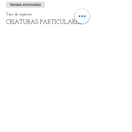
Vendas encerradas
Tipo de ingresso
CRIATURAS PARTICULARES
Preço
General
20,00 €
+ 0,50 € de taxa de serviço de ingresso
2X1
20,00 €
+ 0,50 € de taxa de serviço de ingresso