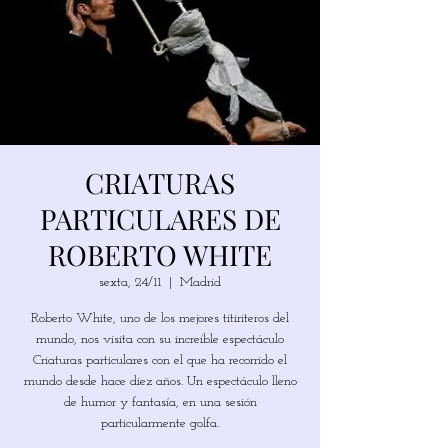
CRIATURAS
PARTICULARES DE
ROBERTO WHITE
sexta, 24/11
  |  
Madrid
Roberto White, uno de los mejores titiriteros del
mundo, nos visita con su increíble espectáculo
Criaturas particulares con el que ha recorrido el
mundo desde hace diez años. Un espectáculo lleno
de humor y fantasía, en una sesión
particularmente golfa.