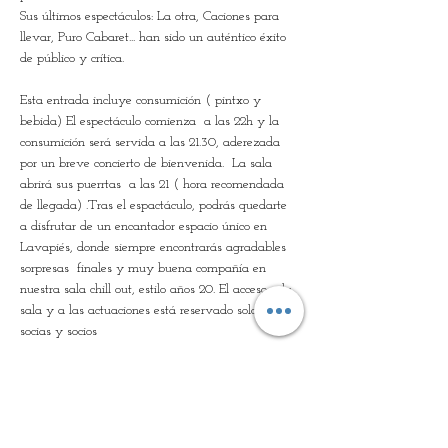
Sus últimos espectáculos: La otra, Caciones para 
llevar, Puro Cabaret... han sido un auténtico éxito 
de público y crítica. 
Esta entrada incluye consumición ( pintxo y 
bebida) El espectáculo comienza  a las 22h y la 
consumición será servida a las 21.30, aderezada 
por un breve concierto de bienvenida.  La sala  
abrirá sus puerrtas  a las 21 ( hora recomendada 
de llegada) .Tras el espactáculo, podrás quedarte 
a disfrutar de un encantador espacio único en 
Lavapiés, donde siempre encontrarás agradables 
sorpresas  finales y muy buena compañía en 
nuestra sala chill out, estilo años 20. El acceso a la 
sala y a las actuaciones está reservado solo para 
socias y socios