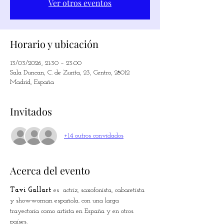
Ver otros eventos
Horario y ubicación
13/03/2026, 21:30 – 23:00
Sala Duncan, C. de Zurita, 23, Centro, 28012
Madrid, España
Invitados
+14 outros convidados
Acerca del evento
Tavi Gallart
 es  actriz, saxofonista, cabaretista 
y showwoman española. con una larga 
trayectoria como artista en España y en otros 
países.