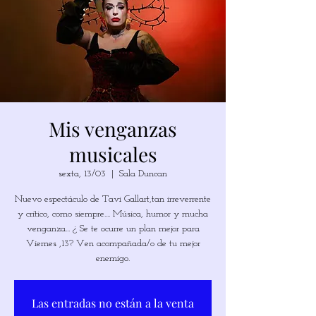
Mis venganzas
musicales
sexta, 13/03
  |  
Sala Duncan
Nuevo espectáculo de Tavi Gallart,tan irreverrente
y crítico, como siempre.... Música, humor y mucha
venganza... ¿ Se te ocurre un plan mejor para
Viernes ,13? Ven acompañada/o de tu mejor
enemigo.
Las entradas no están a la venta