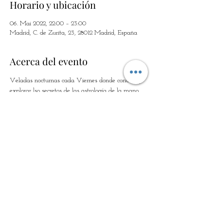
Horario y ubicación
06. Mai 2022, 22:00 – 23:00
Madrid, C. de Zurita, 23, 28012 Madrid, España
Acerca del evento
Veladas nocturnas cada Viernes donde conocer y 
explorar lso secretos de las astrología de la mano 
de la astróloga más irreverrente y divertida del 
país, Aldegunda Vegara. El cielo  de la semana, 
sus efectos sobre las personas y el mundo, 
bañados al calor de la mejor compañía, salpicado 
por unas refrescantes gotas de  Cóctel mágico y 
tapas veganas.
Compartir este evento