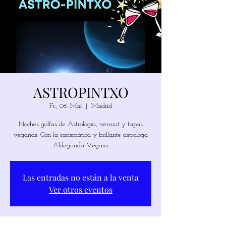
ASTROPINTXO
Fr., 06. Mai
  |  
Madrid
Noches golfas de Astrología, vermut y tapas
veganas. Con la carismática y brillante astróloga
Las entradas no están a la venta
Ver otros eventos