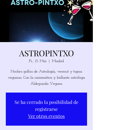
ASTROPINTXO
Fr., 13. Mai
  |  
Madrid
Noches golfas de Astrología, vermut y tapas
veganas. Con la carismática y brillante astróloga
Se ha cerrado la posibilidad de
registrarse
Ver otros eventos