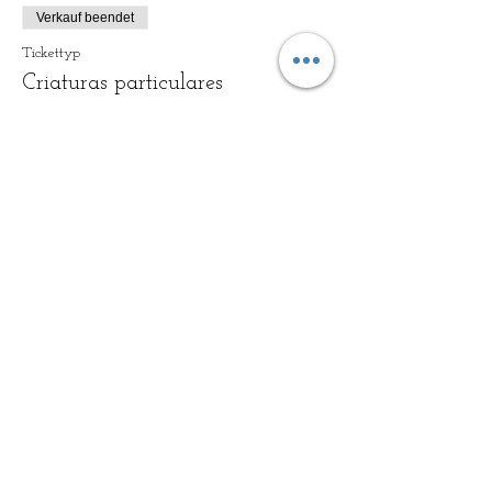
Verkauf beendet
Tickettyp
Criaturas particulares
Preis
General
20,00 €
+0,50 € Ticket-Servicegebühr
2x1
20,00 €
+0,50 € Ticket-Servicegebühr