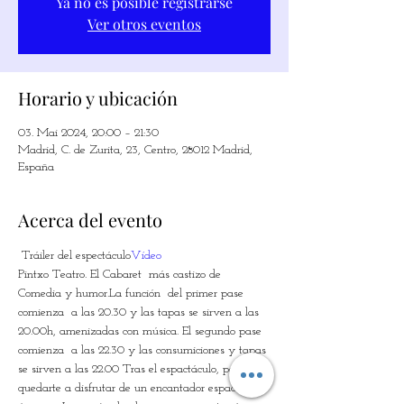
Ya no es posible registrarse
Ver otros eventos
Horario y ubicación
03. Mai 2024, 20:00 – 21:30
Madrid, C. de Zurita, 23, Centro, 28012 Madrid,
España
Acerca del evento
 Tráiler del espectáculo
Vídeo
Pintxo Teatro. El Cabaret  más castizo de 
Comedia y humor.La función  del primer pase 
comienza  a las 20.30 y las tapas se sirven a las 
20.00h, amenizadas con música. El segundo pase 
comienza  a las 22.30 y las consumiciones y tapas 
se sirven a las 22.00 Tras el espactáculo, podrás 
quedarte a disfrutar de un encantador espacio 