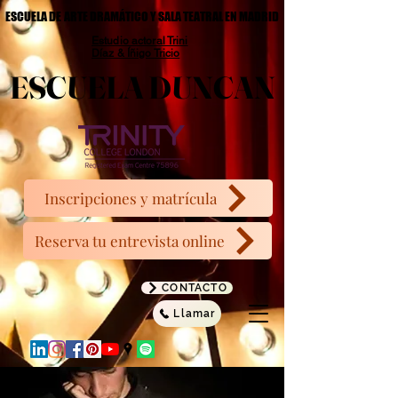
ESCUELA DE ARTE DRAMÁTICO Y SALA TEATRAL EN MADRID
ESCUELA DE ARTE DRAMÁTICO Y SALA TEATRAL EN MADRID
Estudio actoral Trini
Díaz & Íñigo Tricio
ESCUELA DUNCAN
ESCUELA DUNCAN
Inscripciones y matrícula
Reserva tu entrevista online
CONTACTO
Llamar