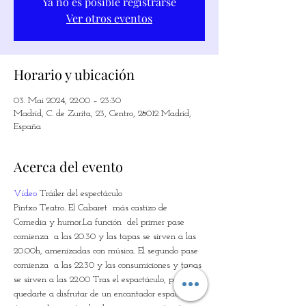
Ya no es posible registrarse
Ver otros eventos
Horario y ubicación
03. Mai 2024, 22:00 – 23:30
Madrid, C. de Zurita, 23, Centro, 28012 Madrid,
España
Acerca del evento
Vídeo
 Tráiler del espectáculo
Pintxo Teatro. El Cabaret  más castizo de 
Comedia y humor.La función  del primer pase 
comienza  a las 20.30 y las tapas se sirven a las 
20.00h, amenizadas con música. El segundo pase 
comienza  a las 22.30 y las consumiciones y tapas 
se sirven a las 22.00 Tras el espactáculo, podrás 
quedarte a disfrutar de un encantador espacio 