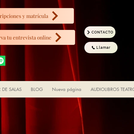
ripciones y matrícula
CONTACTO
va tu entrevista online
Llamar
R DE SALAS
BLOG
Nueva página
AUDIOLIBROS TEATR