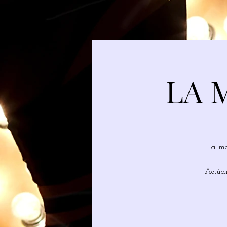
LA 
"La ma
Actúan