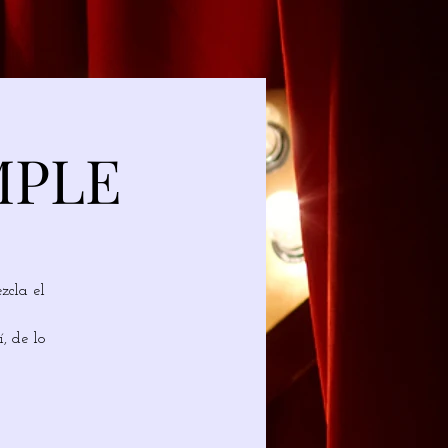
MPLE
zcla el
, de lo