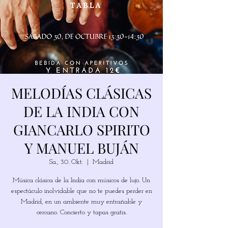
MELODÍAS CLÁSICAS
DE LA INDIA CON
GIANCARLO SPIRITO
Y MANUEL BUJÁN
Sa., 30. Okt.
  |  
Madrid
Música clásica de la India con músicos de lujo. Un
espectáculo inolvidable que no te puedes perder en
Madrid, en un ambiente muy entrañable y
cercano. Concierto y tapas gratis.