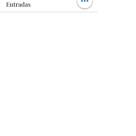
Entradas
Verkauf beendet
Tickettyp
Melodías de la India
Mehr Infos
Preis
12,00 €
+0,30 € Ticket-Servicegebühr
Compartir este evento