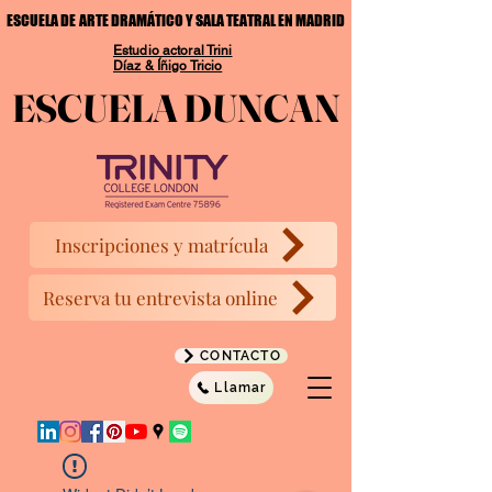
ESCUELA DE ARTE DRAMÁTICO Y SALA TEATRAL EN MADRID
ESCUELA DE ARTE DRAMÁTICO Y SALA TEATRAL EN MADRID
Estudio actoral Trini
Díaz & Íñigo Tricio
ESCUELA DUNCAN
ESCUELA DUNCAN
Inscripciones y matrícula
Reserva tu entrevista online
CONTACTO
Llamar