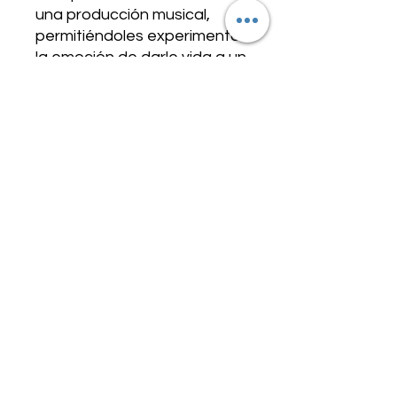
una producción musical,
permitiéndoles experimentar
la emoción de darle vida a un
espectáculo en el escenario.
Diseñado para brindar una
comprensión integral del
proceso teatral, nuestra
Formación de Teatro Musical
es el trampolín perfecto para
cualquiera que busque
seguir una carrera en el
mundo del teatro musical.
¡Únete a nosotros y
comienza una sólida carrera
en el teatro musical!
TARIFAS