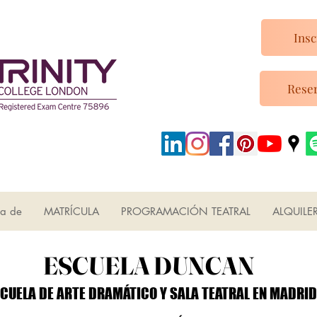
Insc
Reser
ca de
MATRÍCULA
PROGRAMACIÓN TEATRAL
ALQUILE
ESCUELA DUNCAN
ESCUELA DUNCAN
CUELA DE ARTE DRAMÁTICO Y SALA TEATRAL EN MADRID
CUELA DE ARTE DRAMÁTICO Y SALA TEATRAL EN MADRID