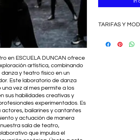
In
TARIFAS Y MO
Este laboratorio se 
en forma intensiva d
pensión completa inc
atro en ESCUELA DUNCAN ofrece 
El precio es de 350
xploración artística, combinando 
 danza y teatro físico en un 
or. Este laboratorio de danza 
 una vez al mes permite a los 
n sus habilidades creativas y 
 profesionales experimentados. Es 
actores, bailarines y cantantes 
iento y actuación de manera 
 nuestra sala de teatro, 
aborativo que impulsa el 