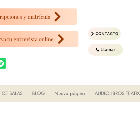
ripciones y matrícula
CONTACTO
va tu entrevista online
Llamar
R DE SALAS
BLOG
Nueva página
AUDIOLIBROS TEATR