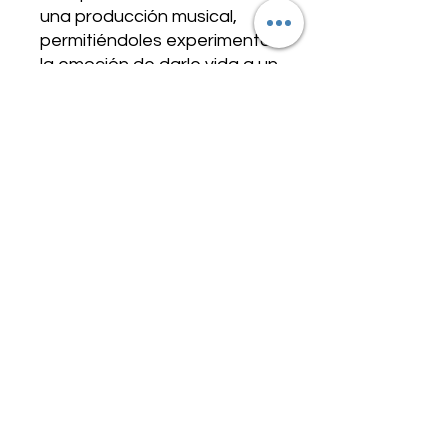
una producción musical,
permitiéndoles experimentar
la emoción de darle vida a un
espectáculo en el escenario.
Diseñado para brindar una
comprensión integral del
proceso teatral, nuestra
Formación de Teatro Musical
es el trampolín perfecto para
cualquiera que busque
seguir una carrera en el
mundo del teatro musical.
¡Únete a nosotros y
comienza una sólida carrera
en el teatro musical!
TARIFAS