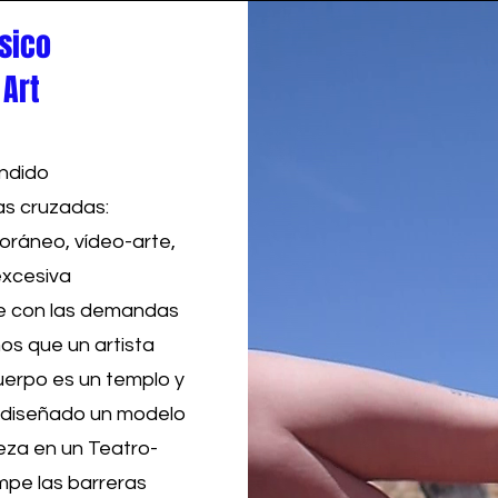
sico
 Art
andido
as cruzadas:
oráneo, vídeo-arte,
excesiva
de con las demandas
mos que un artista
uerpo es un templo y
os diseñado un modelo
eza en un Teatro-
mpe las barreras