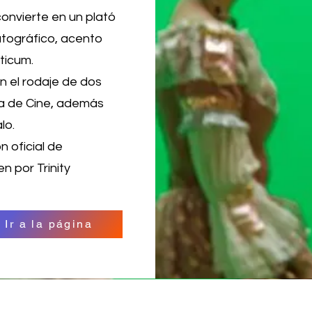
 convierte en un plató
atográfico, acento
cticum.
on el rodaje de dos
la de Cine, además
lo.
 oficial de
n por Trinity
Ir a la página