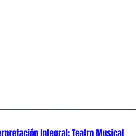
ntinua y la salud de tu instrumento.
erpretación Integral: Teatro Musical