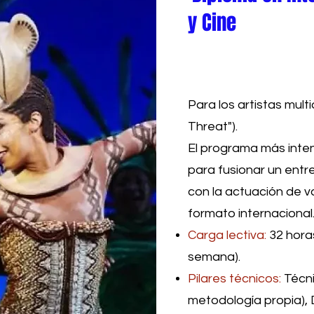
y Cine
Para los artistas multi
Threat").
El programa más inten
para fusionar un entr
con la actuación de v
formato internacional
Carga lectiva:
32 horas
semana).
Pilares técnicos:
Técni
metodología propia), 