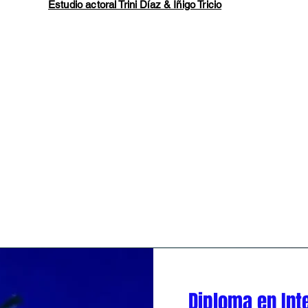
Estudio actoral Trini Díaz & Íñigo Tricio
pasión en un oficio respaldado por la técnica, la práctica co
Diploma en Int