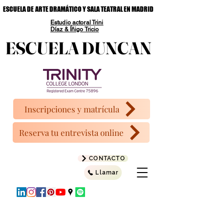
ESCUELA DE ARTE DRAMÁTICO Y SALA TEATRAL EN MADRID
ESCUELA DE ARTE DRAMÁTICO Y SALA TEATRAL EN MADRID
Estudio actoral Trini
Díaz & Íñigo Tricio
ESCUELA DUNCAN
ESCUELA DUNCAN
Inscripciones y matrícula
Reserva tu entrevista online
CONTACTO
Llamar