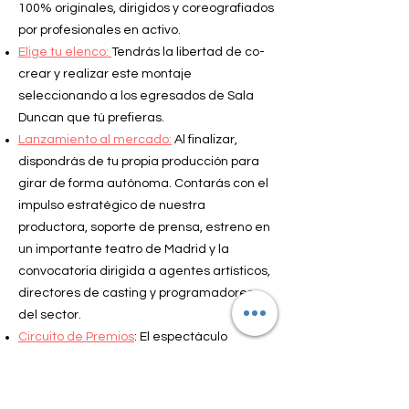
100% originales, dirigidos y coreografiados
por profesionales en activo.
Elige tu elenco:
Tendrás la libertad de co-
crear y realizar este montaje
seleccionando a los egresados de Sala
Duncan que tú prefieras.
Lanzamiento al mercado:
Al finalizar,
dispondrás de tu propia producción para
girar de forma autónoma. Contarás con el
impulso estratégico de nuestra
productora, soporte de prensa, estreno en
un importante teatro de Madrid y la
convocatoria dirigida a agentes artísticos,
directores de casting y programadores
del sector.
Circuito de Premios
: El espectáculo
quedará optimizado para optar a los
diferentes Premios de Teatro Musical en
España que galardonan y visibilizan el