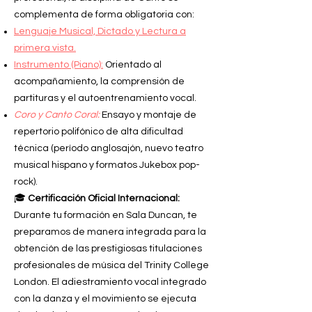
complementa de forma obligatoria con:
Lenguaje Musical, Dictado y Lectura a
primera vista.
Instrumento (Piano):
Orientado al
acompañamiento, la comprensión de
partituras y el autoentrenamiento vocal.
Coro y Canto Coral:
Ensayo y montaje de
repertorio polifónico de alta dificultad
técnica (período anglosajón, nuevo teatro
musical hispano y formatos Jukebox pop-
rock).
🎓
Certificación Oficial Internacional:
Durante
tu formación en Sala Duncan, te
preparamos de manera integrada para la
obtención de las prestigiosas titulaciones
profesionales de música del Trinity College
London. El adiestramiento vocal integrado
con la danza y el movimiento se ejecuta