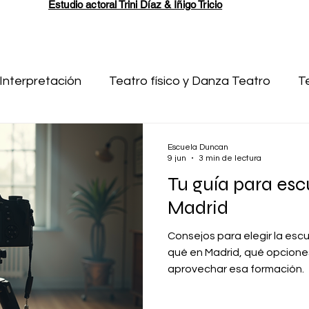
Estudio actoral Trini Díaz & Íñigo Tricio
Interpretación
Teatro físico y Danza Teatro
T
escritura
Pruebas de acceso a Resad
Cine
Escuela Duncan
9 jun
3 min de lectura
Tu guía para esc
Escuela de Teatro
Técnicas visuales
Madrid
Consejos para elegir la esc
qué en Madrid, qué opcione
aprovechar esa formación.