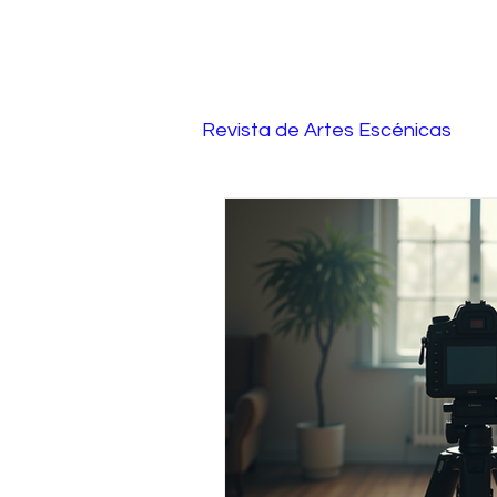
Revista de Artes Escénicas
Dramaturgia y técnicas de 
escuela de cine
Canto