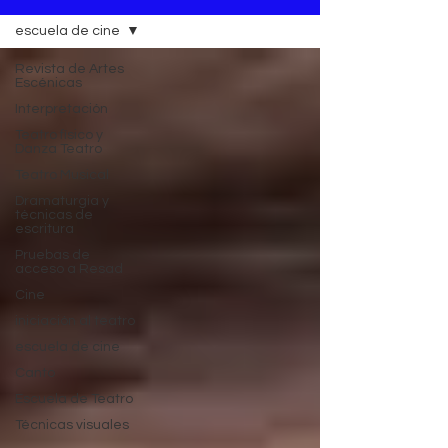
escuela de cine
Revista de Artes
Escénicas
Interpretación
Teatro físico y
Danza Teatro
Teatro Musical
Dramaturgia y
técnicas de
escritura
Pruebas de
acceso a Resad
Cine
iniciación al teatro
escuela de cine
Canto
Escuela de Teatro
Técnicas visuales