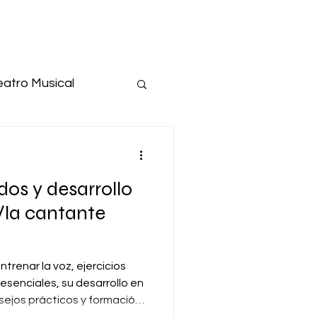
eatro Musical
iniciación al teatro
dos y desarrollo
l/la cantante
ntrenar la voz, ejercicios
esenciales, su desarrollo en
nsejos prácticos y formación