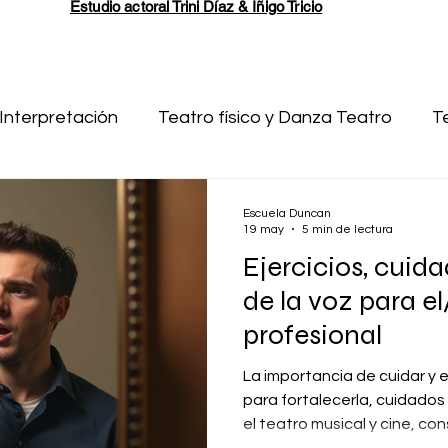
Estudio actoral Trini Díaz & Íñigo Tricio
Interpretación
Teatro físico y Danza Teatro
T
escritura
Pruebas de acceso a Resad
Cine
Escuela Duncan
19 may
5 min de lectura
Ejercicios, cuida
Escuela de Teatro
Técnicas visuales
de la voz para e
profesional
La importancia de cuidar y e
para fortalecerla, cuidados 
el teatro musical y cine, co
adecuada para tu voz.