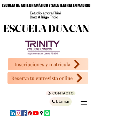
ESCUELA DE ARTE DRAMÁTICO Y SALA TEATRAL EN MADRID
ESCUELA DE ARTE DRAMÁTICO Y SALA TEATRAL EN MADRID
Estudio actoral Trini
Díaz & Íñigo Tricio
ESCUELA DUNCAN
ESCUELA DUNCAN
Inscripciones y matrícula
Reserva tu entrevista online
CONTACTO
Llamar