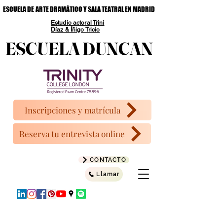
ESCUELA DE ARTE DRAMÁTICO Y SALA TEATRAL EN MADRID
ESCUELA DE ARTE DRAMÁTICO Y SALA TEATRAL EN MADRID
Estudio actoral Trini
Díaz & Íñigo Tricio
ESCUELA DUNCAN
ESCUELA DUNCAN
Inscripciones y matrícula
Reserva tu entrevista online
CONTACTO
Llamar