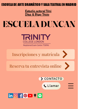
ESCUELA DE ARTE DRAMÁTICO Y SALA TEATRAL EN MADRID
ESCUELA DE ARTE DRAMÁTICO Y SALA TEATRAL EN MADRID
Estudio actoral Trini
Díaz & Íñigo Tricio
ESCUELA DUNCAN
ESCUELA DUNCAN
Inscripciones y matrícula
Reserva tu entrevista online
CONTACTO
Llamar