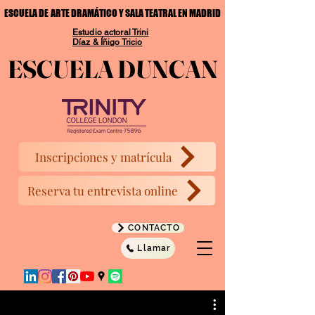
ESCUELA DE ARTE DRAMÁTICO Y SALA TEATRAL EN MADRID
ESCUELA DE ARTE DRAMÁTICO Y SALA TEATRAL EN MADRID
Estudio actoral Trini
Díaz & Íñigo Tricio
ESCUELA DUNCAN
ESCUELA DUNCAN
Inscripciones y matrícula
Reserva tu entrevista online
CONTACTO
Llamar