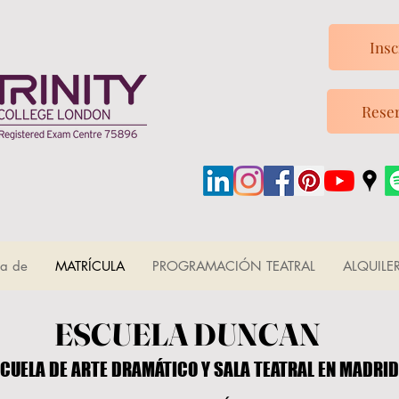
Insc
Reser
ca de
MATRÍCULA
PROGRAMACIÓN TEATRAL
ALQUILE
ESCUELA DUNCAN
ESCUELA DUNCAN
CUELA DE ARTE DRAMÁTICO Y SALA TEATRAL EN MADRID
CUELA DE ARTE DRAMÁTICO Y SALA TEATRAL EN MADRID