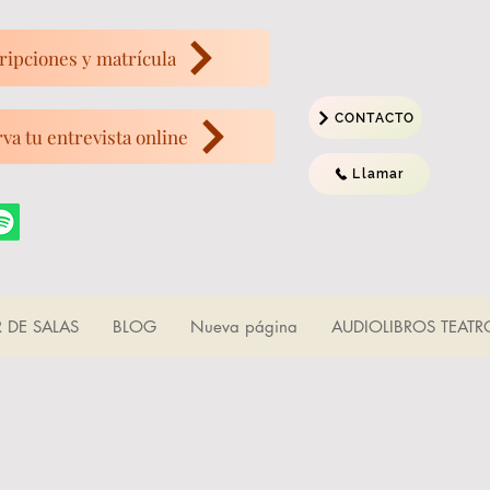
ripciones y matrícula
CONTACTO
va tu entrevista online
Llamar
R DE SALAS
BLOG
Nueva página
AUDIOLIBROS TEATR