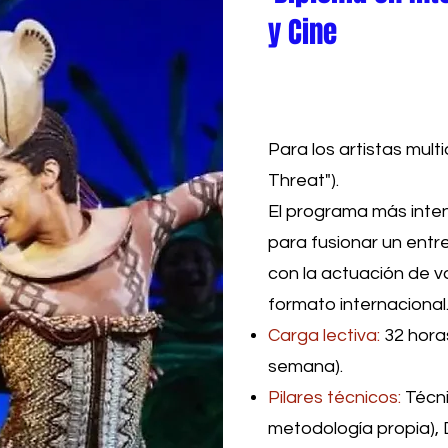
y Cine
Para los artistas multi
Threat").
El programa más inten
para fusionar un entr
con la actuación de v
formato internacional
Carga lectiva:
32 horas
semana).
Pilares técnicos:
Técni
metodología propia), 