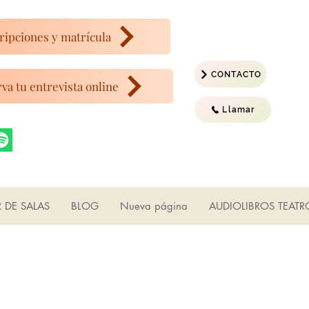
ripciones y matrícula
CONTACTO
va tu entrevista online
Llamar
R DE SALAS
BLOG
Nueva página
AUDIOLIBROS TEATR