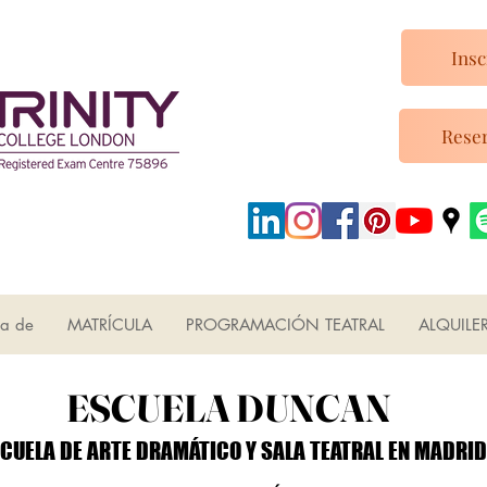
Insc
Reser
ca de
MATRÍCULA
PROGRAMACIÓN TEATRAL
ALQUILE
ESCUELA DUNCAN
ESCUELA DUNCAN
CUELA DE ARTE DRAMÁTICO Y SALA TEATRAL EN MADRID
CUELA DE ARTE DRAMÁTICO Y SALA TEATRAL EN MADRID