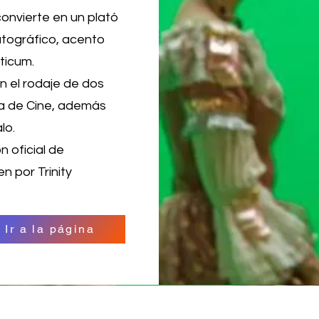
 convierte en un plató
atográfico, acento
cticum.
on el rodaje de dos
la de Cine, además
lo.
 oficial de
n por Trinity
Ir a la página