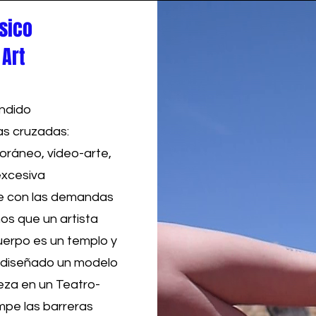
sico
 Art
andido
as cruzadas:
oráneo, vídeo-arte,
excesiva
de con las demandas
mos que un artista
uerpo es un templo y
os diseñado un modelo
eza en un Teatro-
mpe las barreras