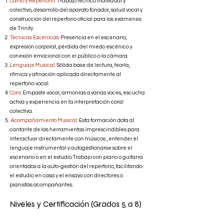
Canto y Repertorio:
Trabajo técnico individual y
colectivo, desarrollo del aparato fonador, salud vocal y
construcción del repertorio oficial para los exámenes
de Trinity.
Técnicas Escénicas
: Presencia en el escenario,
expresión corporal, pérdida del miedo escénico y
conexión emocional con el público o la cámara.
Lenguaje Musical:
Sólida base de lectura, teoría,
rítmica y afinación aplicada directamente al
repertorio vocal.
Coro
: Empaste vocal, armonías a varias voces, escucha
activa y experiencia en la interpretación coral
colectiva.
Acompañamiento Musical:
Esta formación dota al
cantante de las herramientas imprescindibles para
interactuar directamente con músicos , entender el
lenguaje instrumental y autogestionarse sobre el
escenario o en el estudio.Trabajo con piano o guitarra
orientados a la auto-gestión del repertorio, facilitando
el estudio en casa y el ensayo con directores o
pianistas acompañantes.
Niveles y Certificación (Grados 5 a 8)