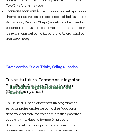
analizar estructuras formales y debatir en nuestro
Foro/Cineforum mensual.
Técnicas Escénicas:
Área dedicada a la interpretación
dramática, expresión corporal, organicidad (escuelas
Stanislavski, Meisner, Chéjov) y control de la ansiedad
escénica para fusionar de forma natural el teatro con
las exigencias del canto. (Laboratorio Actoral público
una vez al mes).
Certificación Oficial Trinity College London
Tu voz, tu futuro. Formación integral en
Pop, Rock, Clásico y Teatro Musical
Estudios profesionales de
(Desde los 15 años)
Canto
En Escuela Duncan ofrecemos un programa de
estudios profesionales de canto diseñado para
desarrollar el máximo potencial artístico y vocal de
cada alumno. Nuestra formación prepara
directamente para los prestigiosos exámenes
oficiales de Trinity College London (Niveles 5 al 8),