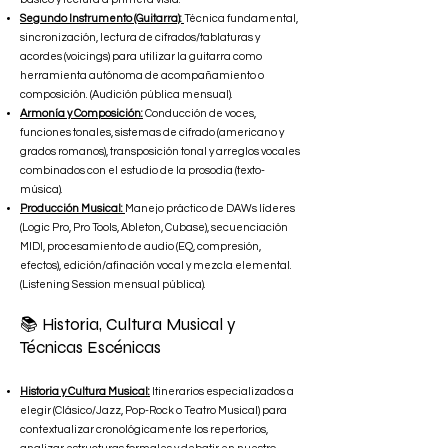
Segundo Instrumento (Guitarra):
Técnica fundamental,
sincronización, lectura de cifrados/tablaturas y
acordes (voicings) para utilizar la guitarra como
herramienta autónoma de acompañamiento o
composición. (Audición pública mensual).
Armonía y Composición:
Conducción de voces,
funciones tonales, sistemas de cifrado (americano y
grados romanos), transposición tonal y arreglos vocales
combinados con el estudio de la prosodia (texto-
música).
Producción Musical:
Manejo práctico de DAWs líderes
(Logic Pro, Pro Tools, Ableton, Cubase), secuenciación
MIDI, procesamiento de audio (EQ, compresión,
efectos), edición/afinación vocal y mezcla elemental.
(Listening Session mensual pública).
📚 Historia, Cultura Musical y
Técnicas Escénicas
Historia y Cultura Musical:
Itinerarios especializados a
elegir (Clásico/Jazz, Pop-Rock o Teatro Musical) para
contextualizar cronológicamente los repertorios,