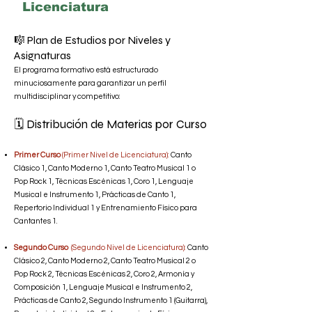
Licenciatura
🎼 Plan de Estudios por Niveles y
Asignaturas
El programa formativo está estructurado
minuciosamente para garantizar un perfil
multidisciplinar y competitivo:
🗓️ Distribución de Materias por Curso
Primer Curso
(Primer Nivel de Licenciatura):
Canto
Clásico 1, Canto Moderno 1, Canto Teatro Musical 1 o
Pop Rock 1, Técnicas Escénicas 1, Coro 1, Lenguaje
Musical e Instrumento 1, Prácticas de Canto 1,
Repertorio Individual 1 y Entrenamiento Físico para
Cantantes 1.
Segundo Curso
(Segundo Nivel de Licenciatura):
Canto
Clásico 2, Canto Moderno 2, Canto Teatro Musical 2 o
Pop Rock 2, Técnicas Escénicas 2, Coro 2, Armonía y
Composición 1, Lenguaje Musical e Instrumento 2,
Prácticas de Canto 2, Segundo Instrumento 1 (Guitarra),