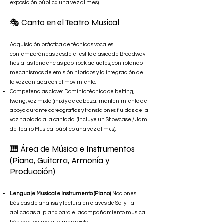
exposición pública una vez al mes).
🎭
Canto en el Teatro Musical
Adquisición práctica de técnicas vocales
contemporáneas desde el estilo clásico de Broadway
hasta las tendencias pop-rock actuales, controlando
mecanismos de emisión híbridos y la integración de
la voz cantada con el movimiento.
Competencias clave: Dominio técnico de belting,
twang, voz mixta (mix) y de cabeza; mantenimiento del
apoyo durante coreografías y transiciones fluidas de la
voz hablada a la cantada. (Incluye un Showcase / Jam
de Teatro Musical público una vez al mes).
🎹
Área de Música e Instrumentos
(Piano, Guitarra, Armonía y
Producción)
Lenguaje Musical e Instrumento (Piano)
: Nociones
básicas de análisis y lectura en claves de Sol y Fa
aplicadas al piano para el acompañamiento musical
básico y lectura a primera vista.