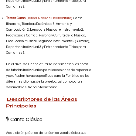
Repertorio Individual 2 y Entrenamiento Físico para
Cantantes 2.
Tercer Curso
(Tercer Nivel de Licenciatura)
: Canto
Itinerario, Técnicas Escénicas 3, Armonía y
Composición 2, Lenguaje Musical e Instrumento 2,
Prácticas de Canto 3, Historia y Cultura de la Música,
Producción Musical, Segundo Instrumento 2 (Guitarra),
Repertorio Individual 3 y Entrenamiento Físico para
Cantantes 3.
En el Nivel de Licenciatura se incrementan las horas
de tutorías individuales para las sesiones de repertorio
y se añaden horas específicas para la Fonética de los
diferentes idiomas de la prueba, así como para el
desarrollo del trabajo teórico final.
Descriptores de las Áreas
Principales
🎙️ Canto Clásico
Adquisición práctica de la técnica vocal clásica, sus