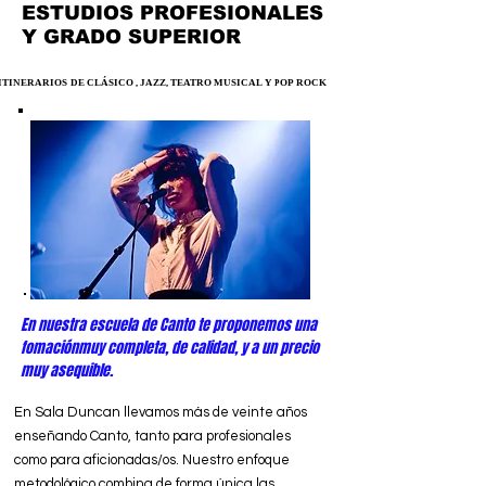
ESTUDIOS PROFESIONALES
Y GRADO SUPERIOR
ITINERARIOS DE CLÁSICO , JAZZ, TEATRO MUSICAL Y POP ROCK
ITINERARIOS DE CLÁSICO , JAZZ, TEATRO MUSICAL Y POP ROCK
En nuestra escuela de Canto te proponemos una
fomaciónmuy completa, de calidad, y a un precio
muy asequible.
En Sala Duncan llevamos más de veinte años
enseñando Canto, tanto para profesionales
como para aficionadas/os. Nuestro enfoque
metodológico combina de forma única las