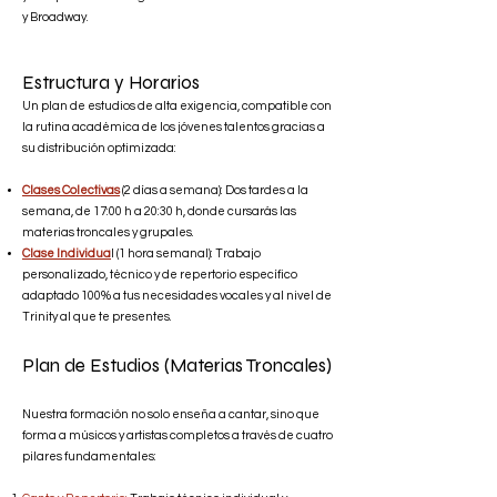
y Broadway.
Estructura y Horarios
Un plan de estudios de alta exigencia, compatible con
la rutina académica de los jóvenes talentos gracias a
su distribución optimizada:
Clases Colectivas
(2 días a semana): Dos tardes a la
semana, de 17:00 h a 20:30 h, donde cursarás las
materias troncales y grupales.
Clase Individua
l (1 hora semanal): Trabajo
personalizado, técnico y de repertorio específico
adaptado 100% a tus necesidades vocales y al nivel de
Trinity al que te presentes.
Plan de Estudios (Materias Troncales)
Nuestra formación no solo enseña a cantar, sino que
forma a músicos y artistas completos a través de cuatro
pilares fundamentales: