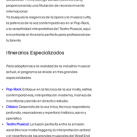
proporcionando una titulación de reconocimiento
internacional.
Ya busques la exigencia de la ópera y la música culta,
la potencia de la voz contemporánea en el Pop-Rock,
o la versatilidad interpretativa del Teatro Musical, aquí
encontrarás el itinerario perfecto para profesionalizar
tu talento.
Itinerarios Especializados
Para adaptarnos a la realidad de la industria musical
actual, el programa se divide en tres grandes
especialidades:
Pop-Rock:
Enfoque en la técnica de la voz mixta, estilos
contemporáneos, interpretación moderna, manejo de
micrófonos y sonido en directo o estudio.
Clásico:
Desarrollo de la voz lírica, técnica respiratoria
profunda, resonadores y repertorio histórico, sacro y
operístico.
Teatro Musical:
La fusión perfecta entre la emisión
vocal (técnica mixta/leggero), la interpretación actoral
y el repertorio de los grandes musicales del West End