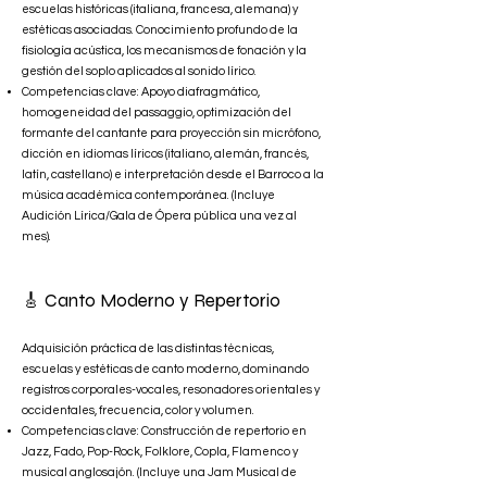
escuelas históricas (italiana, francesa, alemana) y
estéticas asociadas. Conocimiento profundo de la
fisiología acústica, los mecanismos de fonación y la
gestión del soplo aplicados al sonido lírico.
Competencias clave: Apoyo diafragmático,
homogeneidad del passaggio, optimización del
formante del cantante para proyección sin micrófono,
dicción en idiomas líricos (italiano, alemán, francés,
latín, castellano) e interpretación desde el Barroco a la
música académica contemporánea. (Incluye
Audición Lírica/Gala de Ópera pública una vez al
mes).
🎸 Canto Moderno y Repertorio
Adquisición práctica de las distintas técnicas,
escuelas y estéticas de canto moderno, dominando
registros corporales-vocales, resonadores orientales y
occidentales, frecuencia, color y volumen.
Competencias clave: Construcción de repertorio en
Jazz, Fado, Pop-Rock, Folklore, Copla, Flamenco y
musical anglosajón. (Incluye una Jam Musical de