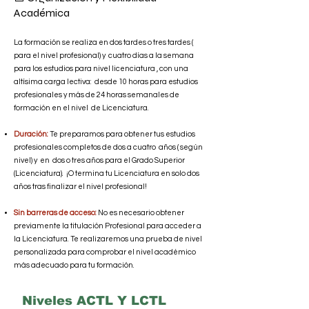
Académica
La formación se realiza en dos tardes o tres tardes (
para el nivel profesional) y cuatro días a la semana
para los estudios para nivel licenciatura , con una
altísima carga lectiva: desde 10 horas para estudios
profesionales y más de 24 horas semanales de
formación en el nivel de Licenciatura.
Duración:
Te preparamos para obtener tus estudios
profesionales completos de dos a cuatro años ( según
nivel) y en dos o tres años para el Grado Superior
(Licenciatura). ¡O termina tu Licenciatura en solo dos
años tras finalizar el nivel profesional!
Sin barreras de acceso:
No es necesario obtener
previamente la titulación Profesional para acceder a
la Licenciatura. Te realizaremos una prueba de nivel
personalizada para comprobar el nivel académico
más adecuado para tu formación.
Niveles ACTL Y LCTL