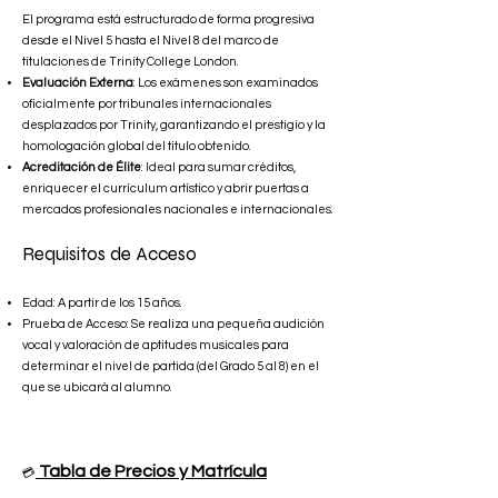
El programa está estructurado de forma progresiva
desde el Nivel 5 hasta el Nivel 8 del marco de
titulaciones de Trinity College London.
Evaluación Externa
: Los exámenes son examinados
oficialmente por tribunales internacionales
desplazados por Trinity, garantizando el prestigio y la
homologación global del título obtenido.
Acreditación de Élite
: Ideal para sumar créditos,
enriquecer el currículum artístico y abrir puertas a
mercados profesionales nacionales e internacionales.
Requisitos de Acceso
Edad: A partir de los 15 años.
Prueba de Acceso: Se realiza una pequeña audición
vocal y valoración de aptitudes musicales para
determinar el nivel de partida (del Grado 5 al 8) en el
que se ubicará al alumno.
Tabla de Precios y Matrícula
💳