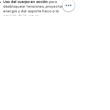
Uso del cuerpo en acción
para
desbloquear tensiones, proyectar
energía y dar soporte físico a la
emisión de la voz en
movimiento
Gestión del Espacio y la
Mirada
: Técnicas de ocupación
escénica, control de los puntos de
atención del público y manejo de la
mirada y la postura durante la
ejecución vocal.
Acción y Reacción
Dinámica
: Ejercicios prácticos de
interacción espacial, respuesta ante
estímulos externos y dominio del
lenguaje no verbal mientras se
interpreta el repertorio.
Instrumento