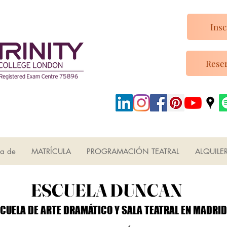
Insc
Reser
ca de
MATRÍCULA
PROGRAMACIÓN TEATRAL
ALQUILE
ESCUELA DUNCAN
ESCUELA DUNCAN
CUELA DE ARTE DRAMÁTICO Y SALA TEATRAL EN MADRID
CUELA DE ARTE DRAMÁTICO Y SALA TEATRAL EN MADRID