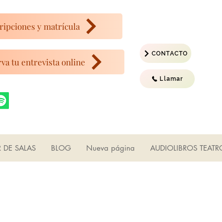
ripciones y matrícula
CONTACTO
va tu entrevista online
Llamar
R DE SALAS
BLOG
Nueva página
AUDIOLIBROS TEATR