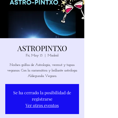
ASTROPINTXO
Fri, May 13
  |  
Madrid
Noches golfas de Astrología, vermut y tapas
veganas. Con la carismática y brillante astróloga
Se ha cerrado la posibilidad de
registrarse
Ver otros eventos